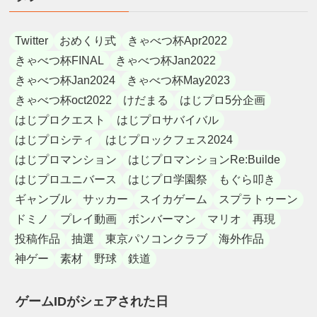
Twitter
おめくり式
きゃべつ杯Apr2022
きゃべつ杯FINAL
きゃべつ杯Jan2022
きゃべつ杯Jan2024
きゃべつ杯May2023
きゃべつ杯oct2022
けだまる
はじプロ5分企画
はじプロクエスト
はじプロサバイバル
はじプロシティ
はじプロックフェス2024
はじプロマンション
はじプロマンションRe:Builde
はじプロユニバース
はじプロ学園祭
もぐら叩き
ギャンブル
サッカー
スイカゲーム
スプラトゥーン
ドミノ
プレイ動画
ボンバーマン
マリオ
再現
投稿作品
抽選
東京パソコンクラブ
海外作品
神ゲー
素材
野球
鉄道
ゲームIDがシェアされた日