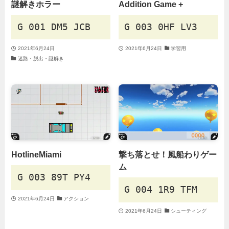
謎解きホラー
Addition Game +
G 001 DM5 JCB
G 003 0HF LV3
2021年6月24日
2021年6月24日
学習用
迷路・脱出・謎解き
HotlineMiami
撃ち落とせ！風船わりゲー
ム
G 003 89T PY4
G 004 1R9 TFM
2021年6月24日
アクション
2021年6月24日
シューティング