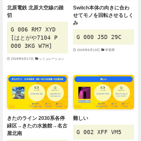
北原電鉄 北原大空線の踏
Switch本体の向きに合わ
切
せてモノを回転させるしく
み
G 006 RM7 XYD
G 000 J5D 29C
[はとがや7104 P
000 3KG W7H]
2026年6月13日
学習用
2026年6月17日
シミュレーション
きたのライン 2030系各停
難しい
緑区→きたの水族館→名古
G 002 XFF VM5
屋北南