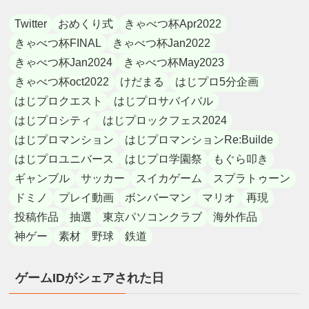
Twitter
おめくり式
きゃべつ杯Apr2022
きゃべつ杯FINAL
きゃべつ杯Jan2022
きゃべつ杯Jan2024
きゃべつ杯May2023
きゃべつ杯oct2022
けだまる
はじプロ5分企画
はじプロクエスト
はじプロサバイバル
はじプロシティ
はじプロックフェス2024
はじプロマンション
はじプロマンションRe:Builde
はじプロユニバース
はじプロ学園祭
もぐら叩き
ギャンブル
サッカー
スイカゲーム
スプラトゥーン
ドミノ
プレイ動画
ボンバーマン
マリオ
再現
投稿作品
抽選
東京パソコンクラブ
海外作品
神ゲー
素材
野球
鉄道
ゲームIDがシェアされた日