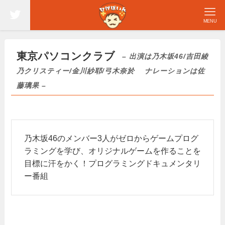
MENU
東京パソコンクラブ
– 出演は乃木坂46/吉田綾
乃クリスティー/金川紗耶/弓木奈於 ナレーションは佐
藤璃果 –
乃木坂46のメンバー3人がゼロからゲームプログ
ラミングを学び、オリジナルゲームを作ることを
目標に汗をかく！プログラミングドキュメンタリ
ー番組