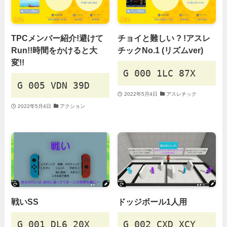
TPCメンバー紹介!避けて
チョイと難しい ? !アスレ
Run!!時間をかけると大
チックNo.1 (リズムver)
変!!
G 000 1LC 87X
G 005 VDN 39D
2022年5月4日
アスレチック
2022年5月4日
アクション
戦いSS
ドッジボール1人用
G 001 DL6 20X
G 002 CXD XCY