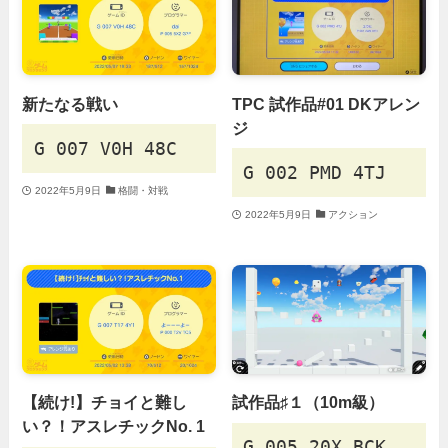
新たなる戦い
TPC 試作品#01 DKアレン
ジ
G 007 V0H 48C
G 002 PMD 4TJ
2022年5月9日
格闘・対戦
2022年5月9日
アクション
【続け!】チョイと難し
試作品♯１（10m級）
い？！アスレチックNo. 1
G 005 20X BCK