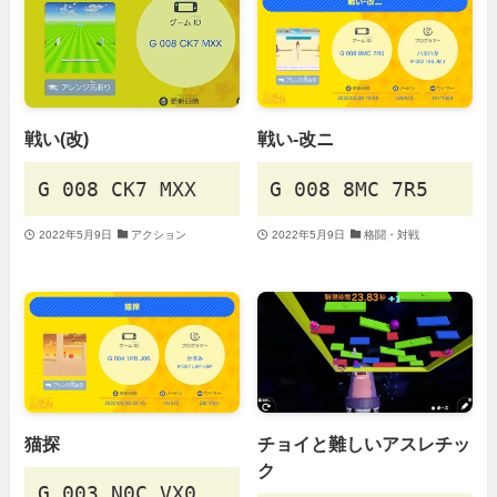
戦い(改)
戦い-改ニ
G 008 CK7 MXX
G 008 8MC 7R5
2022年5月9日
アクション
2022年5月9日
格闘・対戦
猫探
チョイと難しいアスレチッ
ク
G 003 N0C VX0