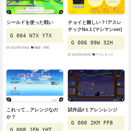
シールドを使った戦い
チョイと難しい ? !アスレ
チックNo.1 (マシマシver)
G 004 N7X Y7X
G 006 09W 32H
2022年5月8日
格闘・対戦
2022年5月6日
アスレチック
これって…アレンジなの
試作品#１アレンレンジ
か？
G 000 2KM FF8
G 008 JFN YHT