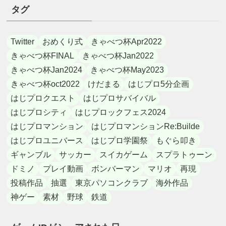
タグ
Twitter
おめくり式
きゃべつ杯Apr2022
きゃべつ杯FINAL
きゃべつ杯Jan2022
きゃべつ杯Jan2024
きゃべつ杯May2023
きゃべつ杯oct2022
けだまる
はじプロ5分企画
はじプロクエスト
はじプロサバイバル
はじプロシティ
はじプロックフェス2024
はじプロマンション
はじプロマンションRe:Builde
はじプロユニバース
はじプロ学園祭
もぐら叩き
ギャンブル
サッカー
スイカゲーム
スプラトゥーン
ドミノ
プレイ動画
ボンバーマン
マリオ
再現
投稿作品
抽選
東京パソコンクラブ
海外作品
神ゲー
素材
野球
鉄道