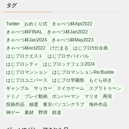
タグ
Twitter
おめくり式
きゃべつ杯Apr2022
きゃべつ杯FINAL
きゃべつ杯Jan2022
きゃべつ杯Jan2024
きゃべつ杯May2023
きゃべつ杯oct2022
けだまる
はじプロ5分企画
はじプロクエスト
はじプロサバイバル
はじプロシティ
はじプロックフェス2024
はじプロマンション
はじプロマンションRe:Builde
はじプロユニバース
はじプロ学園祭
もぐら叩き
ギャンブル
サッカー
スイカゲーム
スプラトゥーン
ドミノ
プレイ動画
ボンバーマン
マリオ
再現
投稿作品
抽選
東京パソコンクラブ
海外作品
神ゲー
素材
野球
鉄道