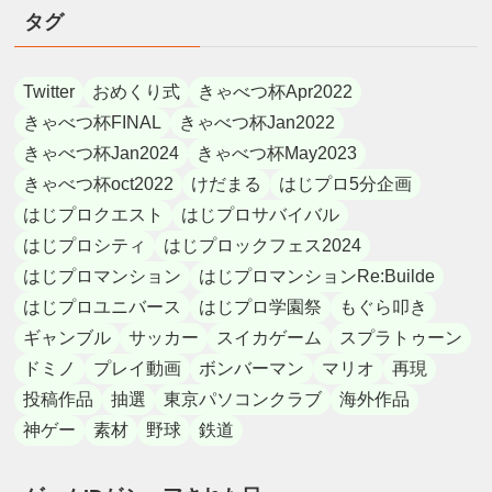
タグ
Twitter
おめくり式
きゃべつ杯Apr2022
きゃべつ杯FINAL
きゃべつ杯Jan2022
きゃべつ杯Jan2024
きゃべつ杯May2023
きゃべつ杯oct2022
けだまる
はじプロ5分企画
はじプロクエスト
はじプロサバイバル
はじプロシティ
はじプロックフェス2024
はじプロマンション
はじプロマンションRe:Builde
はじプロユニバース
はじプロ学園祭
もぐら叩き
ギャンブル
サッカー
スイカゲーム
スプラトゥーン
ドミノ
プレイ動画
ボンバーマン
マリオ
再現
投稿作品
抽選
東京パソコンクラブ
海外作品
神ゲー
素材
野球
鉄道