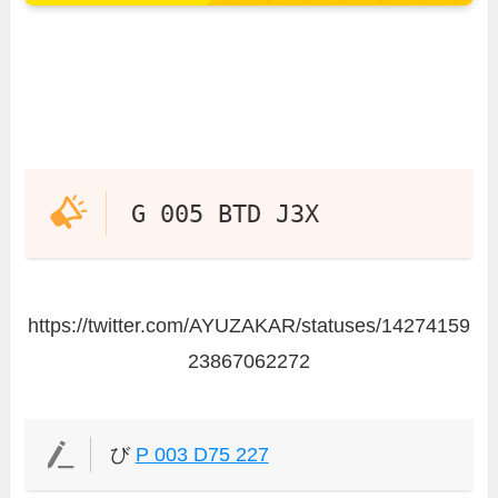
G 005 BTD J3X
https://twitter.com/AYUZAKAR/statuses/14274159
23867062272
び
P 003 D75 227