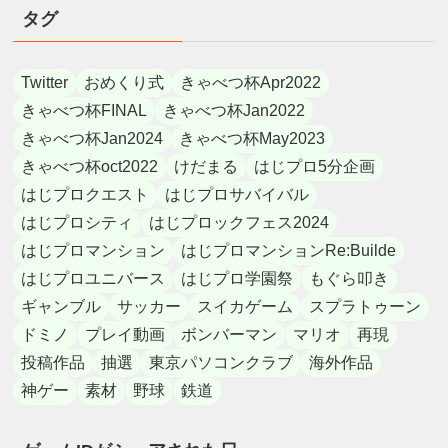
タグ
Twitter
おめくり式
きゃべつ杯Apr2022
きゃべつ杯FINAL
きゃべつ杯Jan2022
きゃべつ杯Jan2024
きゃべつ杯May2023
きゃべつ杯oct2022
けだまる
はじプロ5分企画
はじプロクエスト
はじプロサバイバル
はじプロシティ
はじプロックフェス2024
はじプロマンション
はじプロマンションRe:Builde
はじプロユニバース
はじプロ学園祭
もぐら叩き
ギャンブル
サッカー
スイカゲーム
スプラトゥーン
ドミノ
プレイ動画
ボンバーマン
マリオ
再現
投稿作品
抽選
東京パソコンクラブ
海外作品
神ゲー
素材
野球
鉄道