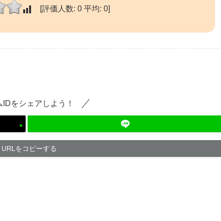
[評価人数:
0
平均:
0
]
ムIDをシェアしよう！
URLをコピーする