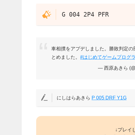
G 004 2P4 PFR
車相撲をアプデしました。勝敗判定の
とめました。
#はじめてゲームプログ
— 西原あきら (@ak
にしはらあきら
P 005 DRF Y1G
↓プレイ