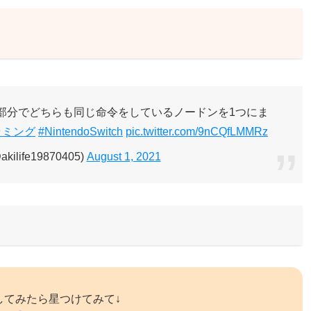
部分でどちらも同じ命令をしているノードンを1つにま
ラミング
#NintendoSwitch
pic.twitter.com/9nCQfLMMRz
ilife19870405)
August 1, 2021
してみたら星つけてみて↓