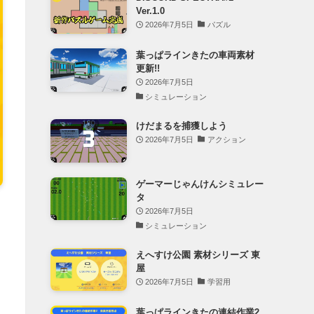
Ver.1.0
2026年7月5日
パズル
葉っぱラインきたの車両素材
更新!!
2026年7月5日
シミュレーション
けだまるを捕獲しよう
2026年7月5日
アクション
ゲーマーじゃんけんシミュレー
タ
2026年7月5日
シミュレーション
えへすけ公園 素材シリーズ 東
屋
2026年7月5日
学習用
葉っぱラインきたの連結作業2