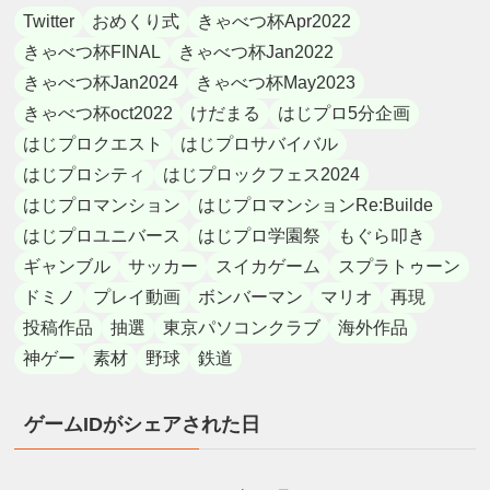
Twitter
おめくり式
きゃべつ杯Apr2022
きゃべつ杯FINAL
きゃべつ杯Jan2022
きゃべつ杯Jan2024
きゃべつ杯May2023
きゃべつ杯oct2022
けだまる
はじプロ5分企画
はじプロクエスト
はじプロサバイバル
はじプロシティ
はじプロックフェス2024
はじプロマンション
はじプロマンションRe:Builde
はじプロユニバース
はじプロ学園祭
もぐら叩き
ギャンブル
サッカー
スイカゲーム
スプラトゥーン
ドミノ
プレイ動画
ボンバーマン
マリオ
再現
投稿作品
抽選
東京パソコンクラブ
海外作品
神ゲー
素材
野球
鉄道
ゲームIDがシェアされた日