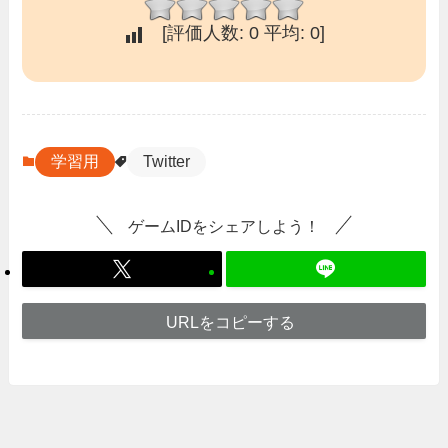
[評価人数:
0
平均:
0
]
学習用
Twitter
ゲームIDをシェアしよう！
URLをコピーする