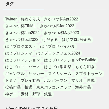
タグ
Twitter
おめくり式
きゃべつ杯Apr2022
きゃべつ杯FINAL
きゃべつ杯Jan2022
きゃべつ杯Jan2024
きゃべつ杯May2023
きゃべつ杯oct2022
けだまる
はじプロ5分企画
はじプロクエスト
はじプロサバイバル
はじプロシティ
はじプロックフェス2024
はじプロマンション
はじプロマンションRe:Builde
はじプロユニバース
はじプロ学園祭
もぐら叩き
ギャンブル
サッカー
スイカゲーム
スプラトゥーン
ドミノ
プレイ動画
ボンバーマン
マリオ
再現
投稿作品
抽選
東京パソコンクラブ
海外作品
神ゲー
素材
野球
鉄道
ゲームIDがシェアされた日