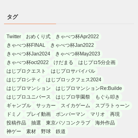
タグ
Twitter
おめくり式
きゃべつ杯Apr2022
きゃべつ杯FINAL
きゃべつ杯Jan2022
きゃべつ杯Jan2024
きゃべつ杯May2023
きゃべつ杯oct2022
けだまる
はじプロ5分企画
はじプロクエスト
はじプロサバイバル
はじプロシティ
はじプロックフェス2024
はじプロマンション
はじプロマンションRe:Builde
はじプロユニバース
はじプロ学園祭
もぐら叩き
ギャンブル
サッカー
スイカゲーム
スプラトゥーン
ドミノ
プレイ動画
ボンバーマン
マリオ
再現
投稿作品
抽選
東京パソコンクラブ
海外作品
神ゲー
素材
野球
鉄道