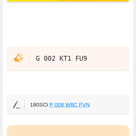
G 002 KT1 FU9
180SCi
P 008 W8C FVN