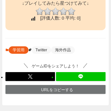
↓プレイしてみたら星つけてみて↓
[評価人数:
0
平均:
0
]
学習用
Twitter
海外作品
ゲームIDをシェアしよう！
URLをコピーする