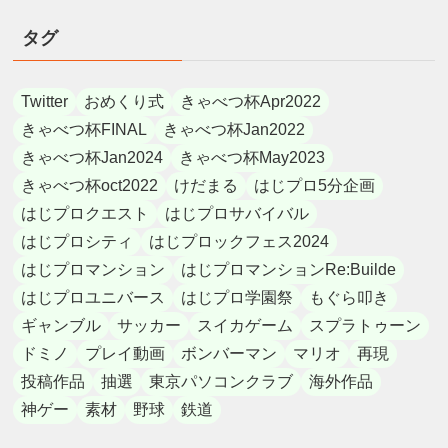
タグ
Twitter
おめくり式
きゃべつ杯Apr2022
きゃべつ杯FINAL
きゃべつ杯Jan2022
きゃべつ杯Jan2024
きゃべつ杯May2023
きゃべつ杯oct2022
けだまる
はじプロ5分企画
はじプロクエスト
はじプロサバイバル
はじプロシティ
はじプロックフェス2024
はじプロマンション
はじプロマンションRe:Builde
はじプロユニバース
はじプロ学園祭
もぐら叩き
ギャンブル
サッカー
スイカゲーム
スプラトゥーン
ドミノ
プレイ動画
ボンバーマン
マリオ
再現
投稿作品
抽選
東京パソコンクラブ
海外作品
神ゲー
素材
野球
鉄道