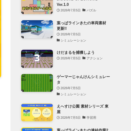
Ver.1.0
2026年7月5日
パズル
葉っぱラインきたの車両素材
更新!!
2026年7月5日
シミュレーション
けだまるを捕獲しよう
2026年7月5日
アクション
ゲーマーじゃんけんシミュレー
タ
2026年7月5日
シミュレーション
えへすけ公園 素材シリーズ 東
屋
2026年7月5日
学習用
葉っぱラインきたの連結作業2