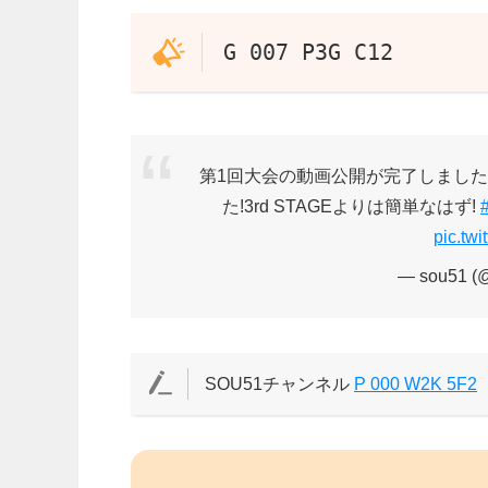
G 007 P3G C12
第1回大会の動画公開が完了しましたので、N
た!3rd STAGEよりは簡単なはず!
pic.tw
— sou51 (
SOU51チャンネル
P 000 W2K 5F2