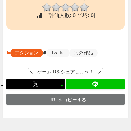
[評価人数:
0
平均:
0
]
アクション
Twitter
海外作品
ゲームIDをシェアしよう！
URLをコピーする