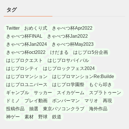
タグ
Twitter
おめくり式
きゃべつ杯Apr2022
きゃべつ杯FINAL
きゃべつ杯Jan2022
きゃべつ杯Jan2024
きゃべつ杯May2023
きゃべつ杯oct2022
けだまる
はじプロ5分企画
はじプロクエスト
はじプロサバイバル
はじプロシティ
はじプロックフェス2024
はじプロマンション
はじプロマンションRe:Builde
はじプロユニバース
はじプロ学園祭
もぐら叩き
ギャンブル
サッカー
スイカゲーム
スプラトゥーン
ドミノ
プレイ動画
ボンバーマン
マリオ
再現
投稿作品
抽選
東京パソコンクラブ
海外作品
神ゲー
素材
野球
鉄道