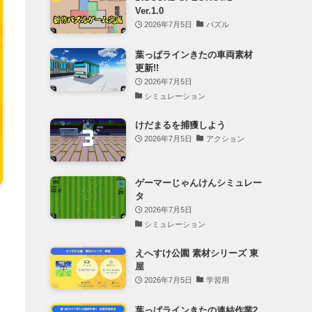
Ver.1.0
2026年7月5日
パズル
葉っぱラインきたの車両素材
更新!!
2026年7月5日
シミュレーション
けだまるを捕獲しよう
2026年7月5日
アクション
ゲーマーじゃんけんシミュレー
タ
2026年7月5日
シミュレーション
えへすけ公園 素材シリーズ 東
屋
2026年7月5日
学習用
葉っぱラインきたの連結作業2