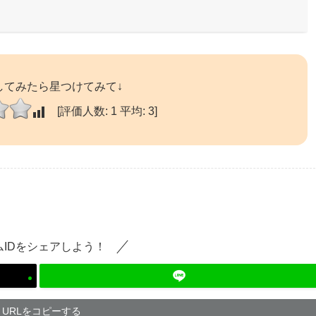
してみたら星つけてみて↓
[評価人数:
1
平均:
3
]
ムIDをシェアしよう！
URLをコピーする