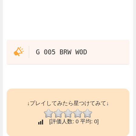
G 005 BRW W0D
↓プレイしてみたら星つけてみて↓
[評価人数:
0
平均:
0
]