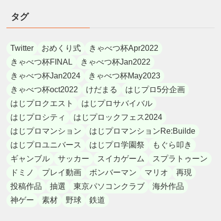
タグ
Twitter
おめくり式
きゃべつ杯Apr2022
きゃべつ杯FINAL
きゃべつ杯Jan2022
きゃべつ杯Jan2024
きゃべつ杯May2023
きゃべつ杯oct2022
けだまる
はじプロ5分企画
はじプロクエスト
はじプロサバイバル
はじプロシティ
はじプロックフェス2024
はじプロマンション
はじプロマンションRe:Builde
はじプロユニバース
はじプロ学園祭
もぐら叩き
ギャンブル
サッカー
スイカゲーム
スプラトゥーン
ドミノ
プレイ動画
ボンバーマン
マリオ
再現
投稿作品
抽選
東京パソコンクラブ
海外作品
神ゲー
素材
野球
鉄道