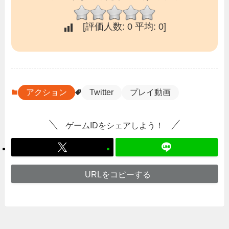
[評価人数:
0
平均:
0
]
アクション
Twitter
プレイ動画
ゲームIDをシェアしよう！
URLをコピーする