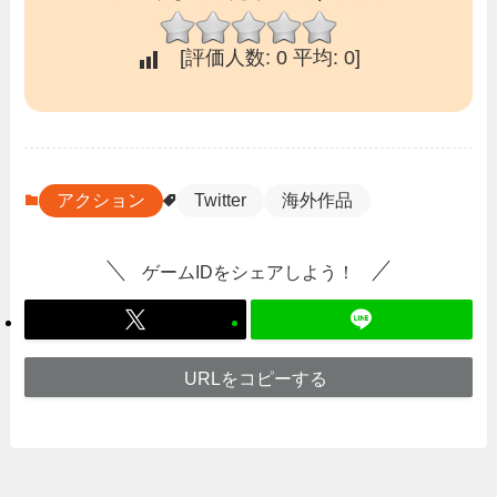
[評価人数:
0
平均:
0
]
アクション
Twitter
海外作品
ゲームIDをシェアしよう！
URLをコピーする