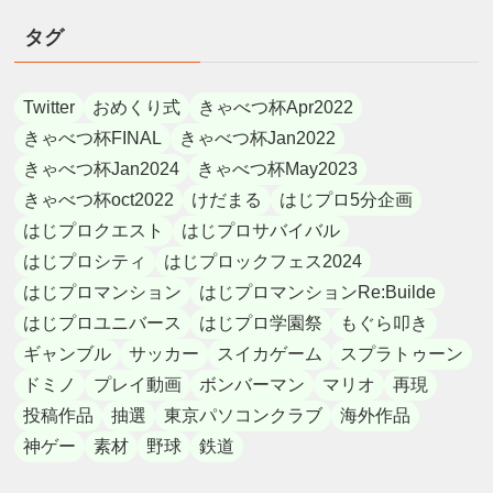
タグ
Twitter
おめくり式
きゃべつ杯Apr2022
きゃべつ杯FINAL
きゃべつ杯Jan2022
きゃべつ杯Jan2024
きゃべつ杯May2023
きゃべつ杯oct2022
けだまる
はじプロ5分企画
はじプロクエスト
はじプロサバイバル
はじプロシティ
はじプロックフェス2024
はじプロマンション
はじプロマンションRe:Builde
はじプロユニバース
はじプロ学園祭
もぐら叩き
ギャンブル
サッカー
スイカゲーム
スプラトゥーン
ドミノ
プレイ動画
ボンバーマン
マリオ
再現
投稿作品
抽選
東京パソコンクラブ
海外作品
神ゲー
素材
野球
鉄道