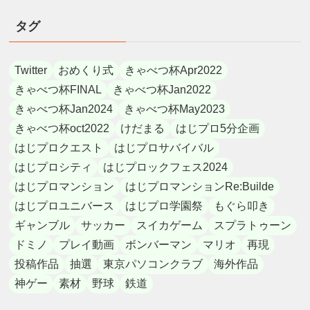
タグ
Twitter
おめくり式
きゃべつ杯Apr2022
きゃべつ杯FINAL
きゃべつ杯Jan2022
きゃべつ杯Jan2024
きゃべつ杯May2023
きゃべつ杯oct2022
けだまる
はじプロ5分企画
はじプロクエスト
はじプロサバイバル
はじプロシティ
はじプロックフェス2024
はじプロマンション
はじプロマンションRe:Builde
はじプロユニバース
はじプロ学園祭
もぐら叩き
ギャンブル
サッカー
スイカゲーム
スプラトゥーン
ドミノ
プレイ動画
ボンバーマン
マリオ
再現
投稿作品
抽選
東京パソコンクラブ
海外作品
神ゲー
素材
野球
鉄道