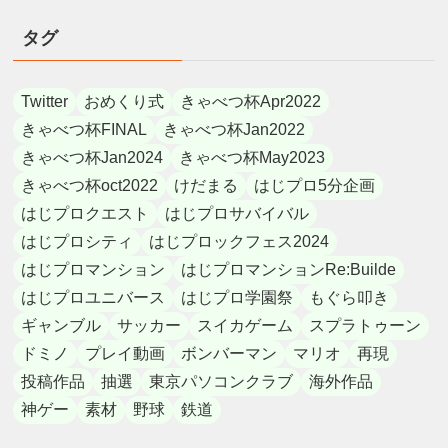
タグ
Twitter
おめくり式
きゃべつ杯Apr2022
きゃべつ杯FINAL
きゃべつ杯Jan2022
きゃべつ杯Jan2024
きゃべつ杯May2023
きゃべつ杯oct2022
けだまる
はじプロ5分企画
はじプロクエスト
はじプロサバイバル
はじプロシティ
はじプロックフェス2024
はじプロマンション
はじプロマンションRe:Builde
はじプロユニバース
はじプロ学園祭
もぐら叩き
ギャンブル
サッカー
スイカゲーム
スプラトゥーン
ドミノ
プレイ動画
ボンバーマン
マリオ
再現
投稿作品
抽選
東京パソコンクラブ
海外作品
神ゲー
素材
野球
鉄道