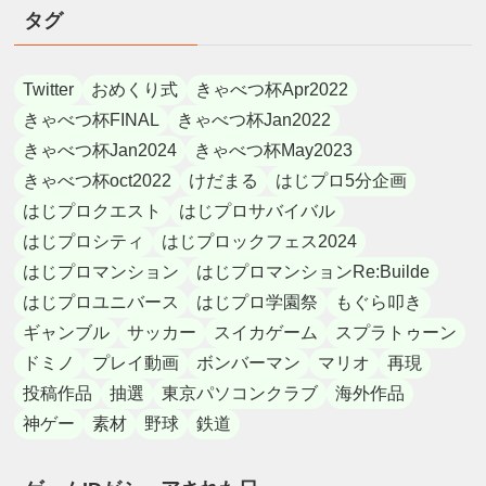
タグ
Twitter
おめくり式
きゃべつ杯Apr2022
きゃべつ杯FINAL
きゃべつ杯Jan2022
きゃべつ杯Jan2024
きゃべつ杯May2023
きゃべつ杯oct2022
けだまる
はじプロ5分企画
はじプロクエスト
はじプロサバイバル
はじプロシティ
はじプロックフェス2024
はじプロマンション
はじプロマンションRe:Builde
はじプロユニバース
はじプロ学園祭
もぐら叩き
ギャンブル
サッカー
スイカゲーム
スプラトゥーン
ドミノ
プレイ動画
ボンバーマン
マリオ
再現
投稿作品
抽選
東京パソコンクラブ
海外作品
神ゲー
素材
野球
鉄道