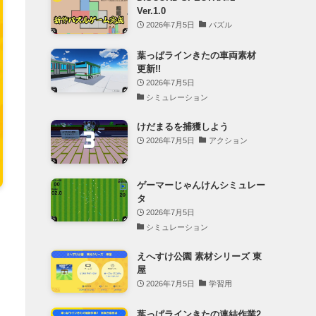
Ver.1.0
2026年7月5日
パズル
葉っぱラインきたの車両素材
更新!!
2026年7月5日
シミュレーション
けだまるを捕獲しよう
2026年7月5日
アクション
ゲーマーじゃんけんシミュレー
タ
2026年7月5日
シミュレーション
えへすけ公園 素材シリーズ 東
屋
2026年7月5日
学習用
葉っぱラインきたの連結作業2