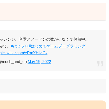
ャレンジ。音階とノードンの数が少なくて保留中。
みて。
#はじプロ
#はじめてゲームプログラミング
pic.twitter.com/eRmXHIviGx
mosh_and_oi)
May 15, 2022