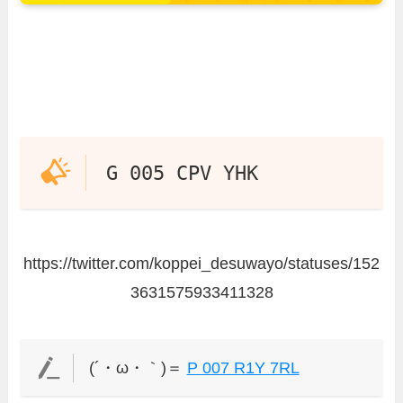
G 005 CPV YHK
https://twitter.com/koppei_desuwayo/statuses/152
3631575933411328
(´・ω・｀)＝
P 007 R1Y 7RL