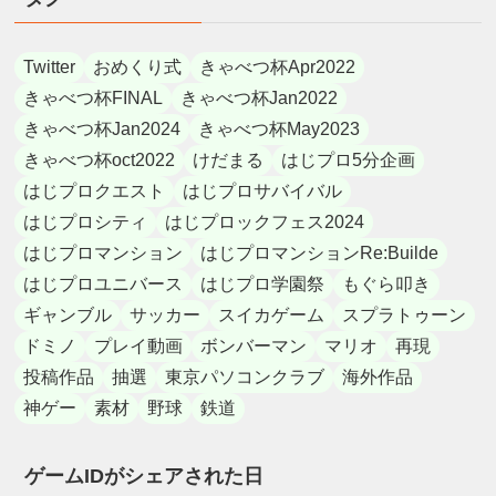
Twitter
おめくり式
きゃべつ杯Apr2022
きゃべつ杯FINAL
きゃべつ杯Jan2022
きゃべつ杯Jan2024
きゃべつ杯May2023
きゃべつ杯oct2022
けだまる
はじプロ5分企画
はじプロクエスト
はじプロサバイバル
はじプロシティ
はじプロックフェス2024
はじプロマンション
はじプロマンションRe:Builde
はじプロユニバース
はじプロ学園祭
もぐら叩き
ギャンブル
サッカー
スイカゲーム
スプラトゥーン
ドミノ
プレイ動画
ボンバーマン
マリオ
再現
投稿作品
抽選
東京パソコンクラブ
海外作品
神ゲー
素材
野球
鉄道
ゲームIDがシェアされた日