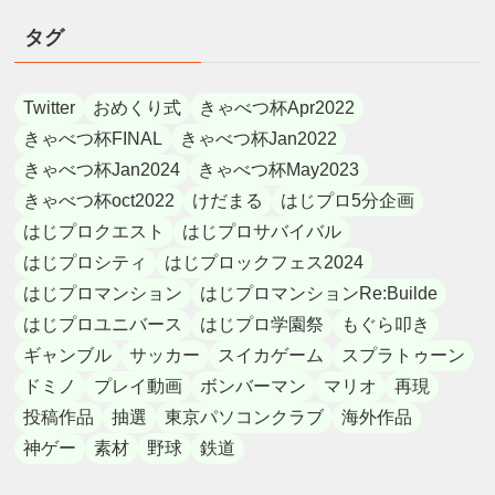
タグ
Twitter
おめくり式
きゃべつ杯Apr2022
きゃべつ杯FINAL
きゃべつ杯Jan2022
きゃべつ杯Jan2024
きゃべつ杯May2023
きゃべつ杯oct2022
けだまる
はじプロ5分企画
はじプロクエスト
はじプロサバイバル
はじプロシティ
はじプロックフェス2024
はじプロマンション
はじプロマンションRe:Builde
はじプロユニバース
はじプロ学園祭
もぐら叩き
ギャンブル
サッカー
スイカゲーム
スプラトゥーン
ドミノ
プレイ動画
ボンバーマン
マリオ
再現
投稿作品
抽選
東京パソコンクラブ
海外作品
神ゲー
素材
野球
鉄道