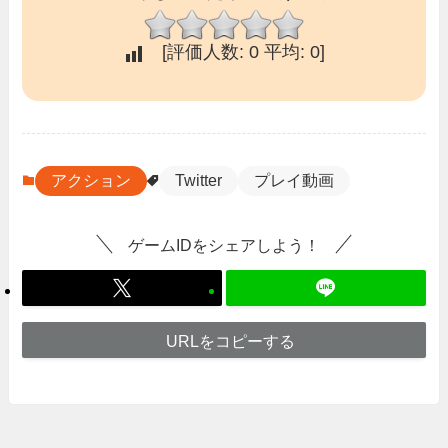
[評価人数:
0
平均:
0
]
アクション
Twitter
プレイ動画
ゲームIDをシェアしよう！
URLをコピーする