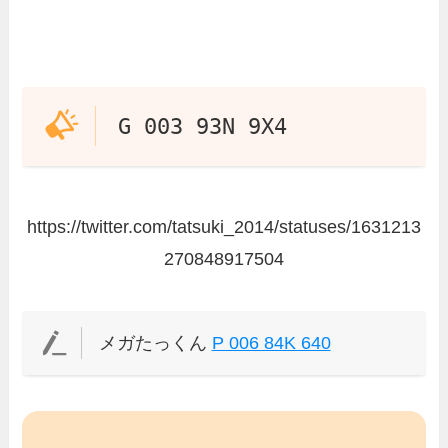
G 003 93N 9X4
https://twitter.com/tatsuki_2014/statuses/1631213
270848917504
メガたっくん
P 006 84K 640