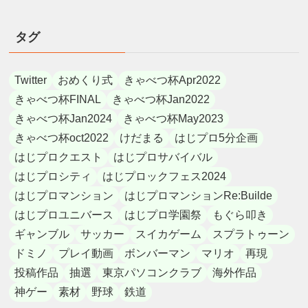
タグ
Twitter
おめくり式
きゃべつ杯Apr2022
きゃべつ杯FINAL
きゃべつ杯Jan2022
きゃべつ杯Jan2024
きゃべつ杯May2023
きゃべつ杯oct2022
けだまる
はじプロ5分企画
はじプロクエスト
はじプロサバイバル
はじプロシティ
はじプロックフェス2024
はじプロマンション
はじプロマンションRe:Builde
はじプロユニバース
はじプロ学園祭
もぐら叩き
ギャンブル
サッカー
スイカゲーム
スプラトゥーン
ドミノ
プレイ動画
ボンバーマン
マリオ
再現
投稿作品
抽選
東京パソコンクラブ
海外作品
神ゲー
素材
野球
鉄道