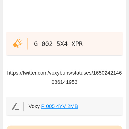
G 002 5X4 XPR
https://twitter.com/voxybuns/statuses/1650242146
086141953
Voxy
P 005 4YV 2MB