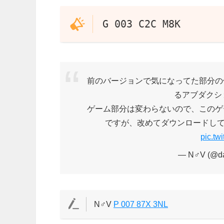
G 003 C2C M8K
前のバージョンで気になってた部分の
るアブダクショ
ゲーム部分は変わらないので、このゲ
ですが、改めてダウンロードし
pic.tw
— N♂V (@da
N♂V
P 007 87X 3NL