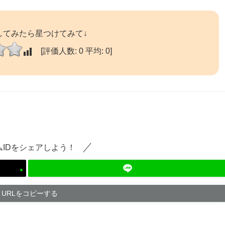
してみたら星つけてみて↓
[評価人数:
0
平均:
0
]
ムIDをシェアしよう！
URLをコピーする