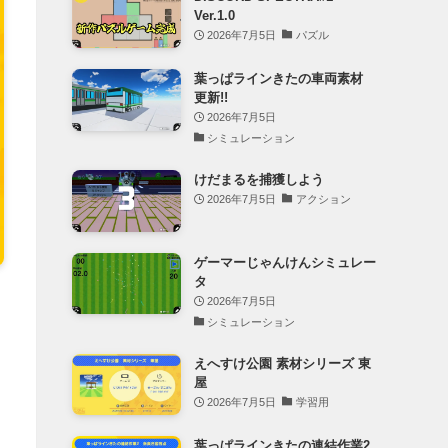
Ver.1.0
2026年7月5日
パズル
葉っぱラインきたの車両素材
更新!!
2026年7月5日
シミュレーション
けだまるを捕獲しよう
2026年7月5日
アクション
ゲーマーじゃんけんシミュレー
タ
2026年7月5日
シミュレーション
えへすけ公園 素材シリーズ 東
屋
2026年7月5日
学習用
葉っぱラインきたの連結作業2