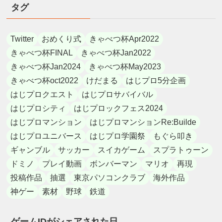
タグ
Twitter
おめくり式
きゃべつ杯Apr2022
きゃべつ杯FINAL
きゃべつ杯Jan2022
きゃべつ杯Jan2024
きゃべつ杯May2023
きゃべつ杯oct2022
けだまる
はじプロ5分企画
はじプロクエスト
はじプロサバイバル
はじプロシティ
はじプロックフェス2024
はじプロマンション
はじプロマンションRe:Builde
はじプロユニバース
はじプロ学園祭
もぐら叩き
ギャンブル
サッカー
スイカゲーム
スプラトゥーン
ドミノ
プレイ動画
ボンバーマン
マリオ
再現
投稿作品
抽選
東京パソコンクラブ
海外作品
神ゲー
素材
野球
鉄道
ゲームIDがシェアされた日