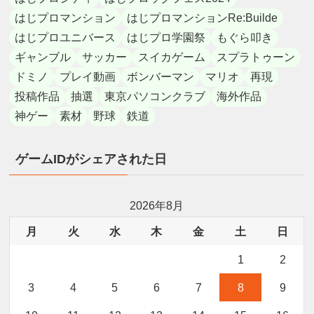
はじプロマンション
はじプロマンションRe:Builde
はじプロユニバース
はじプロ学園祭
もぐら叩き
ギャンブル
サッカー
スイカゲーム
スプラトゥーン
ドミノ
プレイ動画
ボンバーマン
マリオ
再現
投稿作品
抽選
東京パソコンクラブ
海外作品
神ゲー
素材
野球
鉄道
ゲームIDがシェアされた日
2026年8月
月
火
水
木
金
土
日
1
2
3
4
5
6
7
8
9