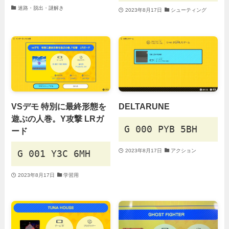
迷路・脱出・謎解き
2023年8月17日
シューティング
VSデモ 特別に最終形態を
DELTARUNE
遊ぶの人巻。Y攻撃 LRガ
G 000 PYB 5BH
ード
2023年8月17日
アクション
G 001 Y3C 6MH
2023年8月17日
学習用