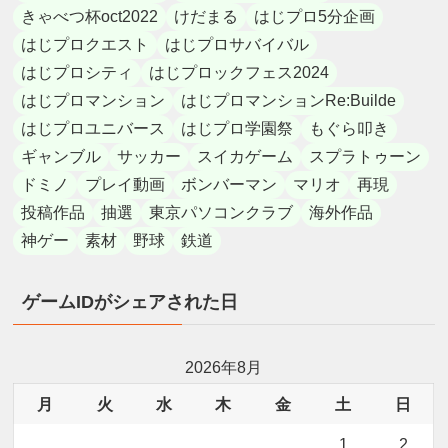
きゃべつ杯oct2022
けだまる
はじプロ5分企画
はじプロクエスト
はじプロサバイバル
はじプロシティ
はじプロックフェス2024
はじプロマンション
はじプロマンションRe:Builde
はじプロユニバース
はじプロ学園祭
もぐら叩き
ギャンブル
サッカー
スイカゲーム
スプラトゥーン
ドミノ
プレイ動画
ボンバーマン
マリオ
再現
投稿作品
抽選
東京パソコンクラブ
海外作品
神ゲー
素材
野球
鉄道
ゲームIDがシェアされた日
2026年8月
月
火
水
木
金
土
日
1
2