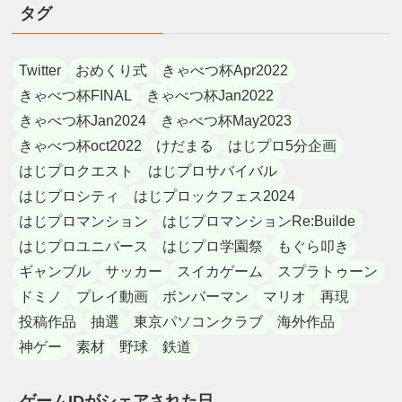
タグ
Twitter
おめくり式
きゃべつ杯Apr2022
きゃべつ杯FINAL
きゃべつ杯Jan2022
きゃべつ杯Jan2024
きゃべつ杯May2023
きゃべつ杯oct2022
けだまる
はじプロ5分企画
はじプロクエスト
はじプロサバイバル
はじプロシティ
はじプロックフェス2024
はじプロマンション
はじプロマンションRe:Builde
はじプロユニバース
はじプロ学園祭
もぐら叩き
ギャンブル
サッカー
スイカゲーム
スプラトゥーン
ドミノ
プレイ動画
ボンバーマン
マリオ
再現
投稿作品
抽選
東京パソコンクラブ
海外作品
神ゲー
素材
野球
鉄道
ゲームIDがシェアされた日