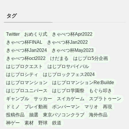
タグ
Twitter
おめくり式
きゃべつ杯Apr2022
きゃべつ杯FINAL
きゃべつ杯Jan2022
きゃべつ杯Jan2024
きゃべつ杯May2023
きゃべつ杯oct2022
けだまる
はじプロ5分企画
はじプロクエスト
はじプロサバイバル
はじプロシティ
はじプロックフェス2024
はじプロマンション
はじプロマンションRe:Builde
はじプロユニバース
はじプロ学園祭
もぐら叩き
ギャンブル
サッカー
スイカゲーム
スプラトゥーン
ドミノ
プレイ動画
ボンバーマン
マリオ
再現
投稿作品
抽選
東京パソコンクラブ
海外作品
神ゲー
素材
野球
鉄道