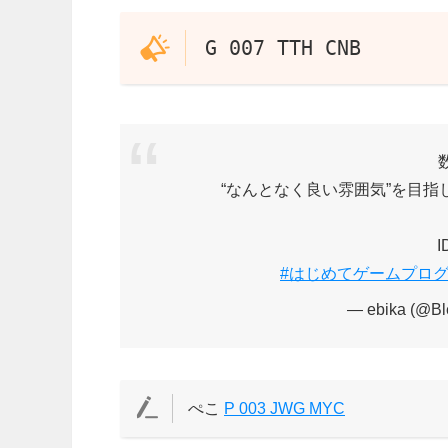
G 007 TTH CNB
“なんとなく良い雰囲気”を目
I
#はじめてゲームプロ
— ebika (@Bl
ぺこ
P 003 JWG MYC