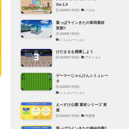
Ver.1.0
2026年7月5日
パズル
葉っぱラインきたの車両素材
更新!!
2026年7月5日
シミュレーション
けだまるを捕獲しよう
2026年7月5日
アクション
ゲーマーじゃんけんシミュレー
タ
2026年7月5日
シミュレーション
えへすけ公園 素材シリーズ 東
屋
2026年7月5日
学習用
葉っぱラインきたの連結作業2