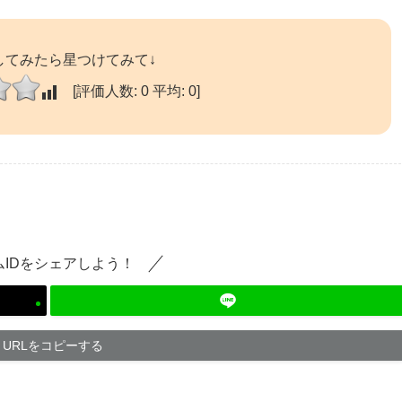
してみたら星つけてみて↓
[評価人数:
0
平均:
0
]
ムIDをシェアしよう！
URLをコピーする