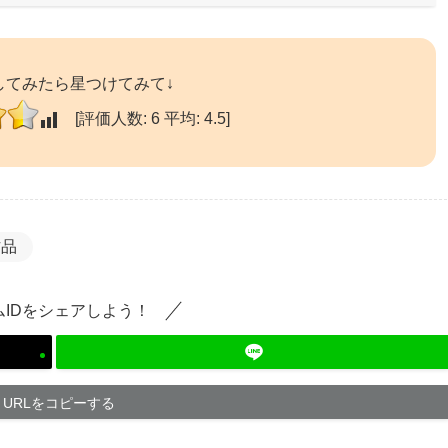
してみたら星つけてみて↓
[評価人数:
6
平均:
4.5
]
作品
ムIDをシェアしよう！
URLをコピーする