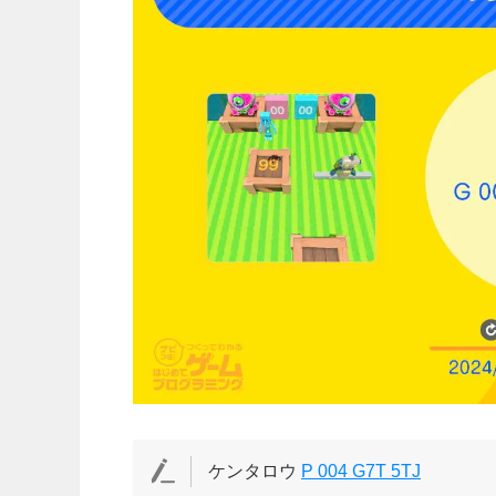
ケンタロウ
P 004 G7T 5TJ