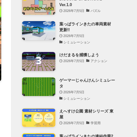
Ver.1.0
2026年7月5日
パズル
葉っぱラインきたの車両素材
更新!!
2026年7月5日
シミュレーション
けだまるを捕獲しよう
2026年7月5日
アクション
ゲーマーじゃんけんシミュレー
タ
2026年7月5日
シミュレーション
えへすけ公園 素材シリーズ 東
屋
2026年7月5日
学習用
葉っぱラインきたの連結作業2