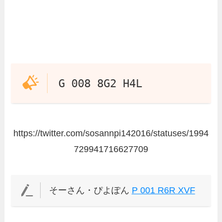
G 008 8G2 H4L
https://twitter.com/sosannpi142016/statuses/1994
729941716627709
そーさん・ぴよぽん
P 001 R6R XVF