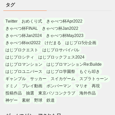
タグ
Twitter
おめくり式
きゃべつ杯Apr2022
きゃべつ杯FINAL
きゃべつ杯Jan2022
きゃべつ杯Jan2024
きゃべつ杯May2023
きゃべつ杯oct2022
けだまる
はじプロ5分企画
はじプロクエスト
はじプロサバイバル
はじプロシティ
はじプロックフェス2024
はじプロマンション
はじプロマンションRe:Builde
はじプロユニバース
はじプロ学園祭
もぐら叩き
ギャンブル
サッカー
スイカゲーム
スプラトゥーン
ドミノ
プレイ動画
ボンバーマン
マリオ
再現
投稿作品
抽選
東京パソコンクラブ
海外作品
神ゲー
素材
野球
鉄道