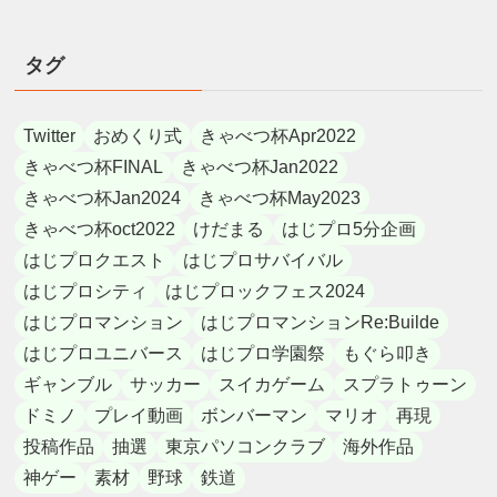
タグ
Twitter
おめくり式
きゃべつ杯Apr2022
きゃべつ杯FINAL
きゃべつ杯Jan2022
きゃべつ杯Jan2024
きゃべつ杯May2023
きゃべつ杯oct2022
けだまる
はじプロ5分企画
はじプロクエスト
はじプロサバイバル
はじプロシティ
はじプロックフェス2024
はじプロマンション
はじプロマンションRe:Builde
はじプロユニバース
はじプロ学園祭
もぐら叩き
ギャンブル
サッカー
スイカゲーム
スプラトゥーン
ドミノ
プレイ動画
ボンバーマン
マリオ
再現
投稿作品
抽選
東京パソコンクラブ
海外作品
神ゲー
素材
野球
鉄道