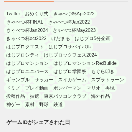
Twitter
おめくり式
きゃべつ杯Apr2022
きゃべつ杯FINAL
きゃべつ杯Jan2022
きゃべつ杯Jan2024
きゃべつ杯May2023
きゃべつ杯oct2022
けだまる
はじプロ5分企画
はじプロクエスト
はじプロサバイバル
はじプロシティ
はじプロックフェス2024
はじプロマンション
はじプロマンションRe:Builde
はじプロユニバース
はじプロ学園祭
もぐら叩き
ギャンブル
サッカー
スイカゲーム
スプラトゥーン
ドミノ
プレイ動画
ボンバーマン
マリオ
再現
投稿作品
抽選
東京パソコンクラブ
海外作品
神ゲー
素材
野球
鉄道
ゲームIDがシェアされた日