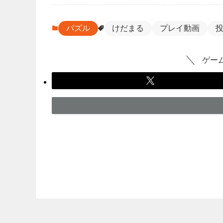
パズル
けだまる
プレイ動画
ゲー