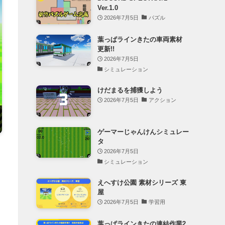
Ver.1.0
2026年7月5日
パズル
葉っぱラインきたの車両素材
更新!!
2026年7月5日
シミュレーション
けだまるを捕獲しよう
2026年7月5日
アクション
ゲーマーじゃんけんシミュレー
タ
2026年7月5日
シミュレーション
えへすけ公園 素材シリーズ 東
屋
2026年7月5日
学習用
葉っぱラインきたの連結作業2