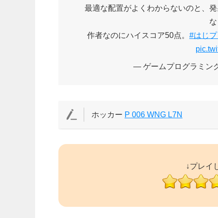
最適な配置がよくわからないのと、発
な
作者なのにハイスコア50点。
#はじプ
pic.t
— ゲームプログラミングHH
ホッカー
P 006 WNG L7N
↓プレイ