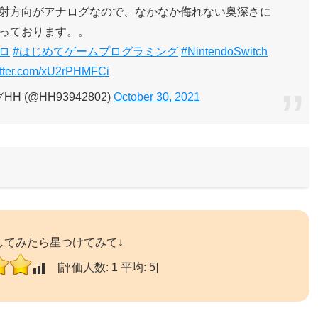
射方向がアナログなので、なかなか侮れない奥深さに
っております。。
ロ
#はじめてゲームプログラミング
#NintendoSwitch
witter.com/xU2rPHMFCi
 (@HH93942802)
October 30, 2021
してみたら星つけてみて↓
[評価人数:
1
平均:
5
]