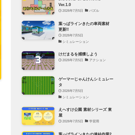
Ver.1.0
2026年7月5日
パズル
葉っぱラインきたの車両素材
更新!!
2026年7月5日
シミュレーション
けだまるを捕獲しよう
2026年7月5日
アクション
ゲーマーじゃんけんシミュレー
タ
2026年7月5日
シミュレーション
えへすけ公園 素材シリーズ 東
屋
2026年7月5日
学習用
葉っぱラインきたの連結作業2