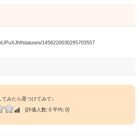
BcnUPuXJhf/statuses/1456220030295703557
してみたら星つけてみて↓
[評価人数:
0
平均:
0
]