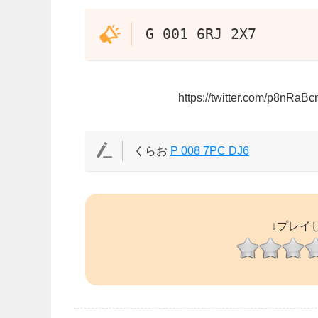
G 001 6RJ 2X7
https://twitter.com/p8nRa
くらお
P 008 7PC DJ6
↓プレイ