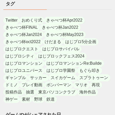
タグ
Twitter
おめくり式
きゃべつ杯Apr2022
きゃべつ杯FINAL
きゃべつ杯Jan2022
きゃべつ杯Jan2024
きゃべつ杯May2023
きゃべつ杯oct2022
けだまる
はじプロ5分企画
はじプロクエスト
はじプロサバイバル
はじプロシティ
はじプロックフェス2024
はじプロマンション
はじプロマンションRe:Builde
はじプロユニバース
はじプロ学園祭
もぐら叩き
ギャンブル
サッカー
スイカゲーム
スプラトゥーン
ドミノ
プレイ動画
ボンバーマン
マリオ
再現
投稿作品
抽選
東京パソコンクラブ
海外作品
神ゲー
素材
野球
鉄道
ゲームIDがシェアされた日