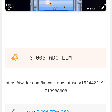
G 005 WD0 L1M
https://twitter.com/kuwavkdb/statuses/1524422191
713988608
kuwa
P 004 FFW G82