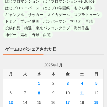
はじプロマンション
はじプロマンションRe:Builde
はじプロユニバース
はじプロ学園祭
もぐら叩き
ギャンブル
サッカー
スイカゲーム
スプラトゥーン
ドミノ
プレイ動画
ボンバーマン
マリオ
再現
投稿作品
抽選
東京パソコンクラブ
海外作品
神ゲー
素材
野球
鉄道
ゲームIDがシェアされた日
2025年1月
月
火
水
木
金
土
日
1
2
3
4
5
6
7
8
9
10
11
12
13
14
15
16
17
18
19