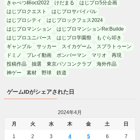
きゃべつ杯oct2022
けだまる
はじプロ5分企画
はじプロクエスト
はじプロサバイバル
はじプロシティ
はじプロックフェス2024
はじプロマンション
はじプロマンションRe:Builde
はじプロユニバース
はじプロ学園祭
もぐら叩き
ギャンブル
サッカー
スイカゲーム
スプラトゥーン
ドミノ
プレイ動画
ボンバーマン
マリオ
再現
投稿作品
抽選
東京パソコンクラブ
海外作品
神ゲー
素材
野球
鉄道
ゲームIDがシェアされた日
2024年4月
月
火
水
木
金
土
日
1
2
3
4
5
6
7