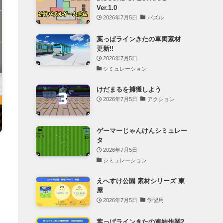
Ver.1.0
2026年7月5日
パズル
葉っぱラインきたの車両素材
更新!!
2026年7月5日
シミュレーション
けだまるを捕獲しよう
2026年7月5日
アクション
ゲーマーじゃんけんシミュレー
タ
2026年7月5日
シミュレーション
えへすけ公園 素材シリーズ 東
屋
2026年7月5日
学習用
葉っぱラインきたの連結作業2