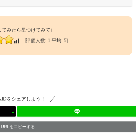
してみたら星つけてみて↓
[評価人数:
1
平均:
5
]
ムIDをシェアしよう！
URLをコピーする