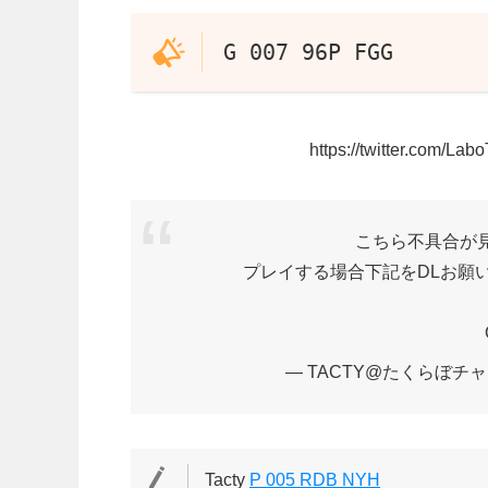
G 007 96P FGG
https://twitter.com/L
こちら不具合が
プレイする場合下記をDLお願
— TACTY@たくらぼチャンネ
Tacty
P 005 RDB NYH