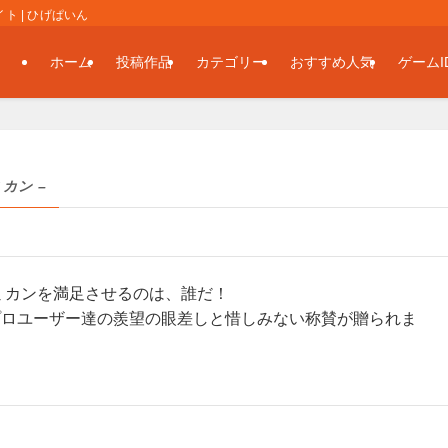
 | ひげぱいん
ホーム
投稿作品
カテゴリー
おすすめ人気
ゲームI
ミカン –
ミカンを満足させるのは、誰だ！
プロユーザー達の羨望の眼差しと惜しみない称賛が贈られま