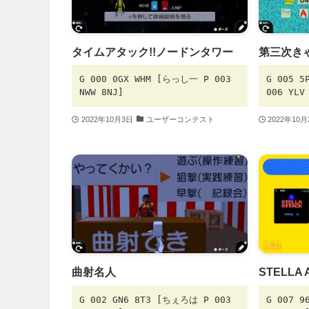
タイムアタック!!ノードンタワー
第三次き
G 000 0GX WHM [らっし一 P 003
G 005 
NWW 8NJ]
006 YLV
2022年10月3日
ユーザーコンテスト
2022年10
曲射名人
STELLA 
G 002 GN6 8T3 [ちぇろは P 003
G 007 9