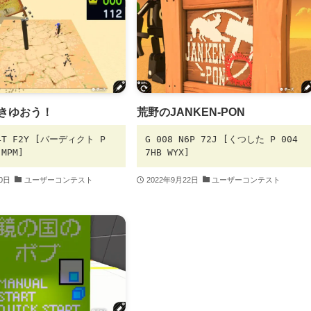
せきゆおう！
荒野のJANKEN-PON
D4T F2Y [バーディクト P
G 008 N6P 72J [くつした P 004
 MPM]
7HB WYX]
30日
ユーザーコンテスト
2022年9月22日
ユーザーコンテスト