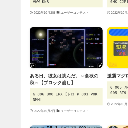
VWW KNR]
0HK CJP
2022年10月2日
ユーザーコンテスト
2022年10
ある日、彼女は挑んだ。～食欲の
激震マグ
秋～【ブロック崩し】
G 005 7
005 BT9
G 006 BX0 1PX [トロ P 003 P0K
NMM]
2022年10
2022年10月2日
ユーザーコンテスト