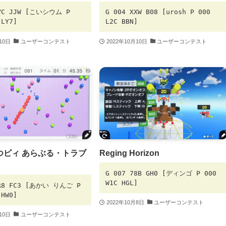
TVC JJW [こいシウム P
G 004 XXW B08 [urosh P 000
 LY7]
L2C BBN]
10日
ユーザーコンテスト
2022年10月10日
ユーザーコンテスト
つビィ あらぶる・トラブ
Reging Horizon
G 007 78B GH0 [ディンゴ P 000
W1C HGL]
XR8 FC3 [あかい りんご P
 HW0]
2022年10月8日
ユーザーコンテスト
10日
ユーザーコンテスト