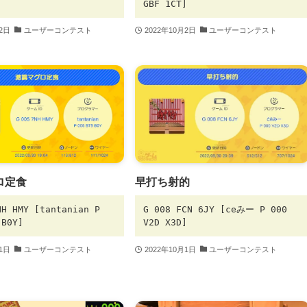
]
GBF 1CT]
月2日
ユーザーコンテスト
2022年10月2日
ユーザーコンテスト
ロ定食
早打ち射的
NH HMY [tantanian P
G 008 FCN 6JY [ceみー P 000
 B0Y]
V2D X3D]
月1日
ユーザーコンテスト
2022年10月1日
ユーザーコンテスト