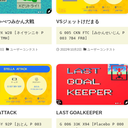
ゃべつみかん大戦
VSジェットけだまる
5PX W28 [ネイサンニキ P
G 005 CKN FTC [みかんせいじん P
 TMH]
003 7B4 FR8]
月2日
ユーザーコンテスト
2022年10月2日
ユーザーコンテスト
ATTACK
LAST GOALKEEPER
6Y 92P [おとん P 003
G 006 33K X94 [Placebo P 000